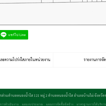
แชร์ไป Line
และความโปร่งใสภายในหน่วยงาน
รายงานการจัดซ
รส่วนตำบลหนองน้ำใส 121 หมู่ 2 ตำบลหนองน้ำใส อำเภอบ้านไผ่ จังหวั
การดำเนินงาน
แผนงบประมาณ
แผนการจัดซื้อจัดจ้าง
มาตรฐานการให้บริกา