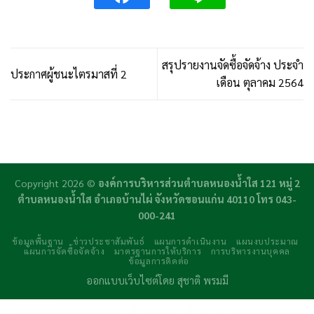
สรุปรายงานจัดซื้อจัดจ้าง ประจำ
ประกาศผู้ชนะไตรมาสที่ 2
เดือน ตุลาคม 2564
Copyright 2026 ©
องค์การบริหารส่วนตำบลหนองน้ำใส 121 หมู่ 2
ตำบลหนองน้ำใส อำเภอบ้านไผ่ จังหวัดขอนแก่น 40110 โทร 043-
000-241
ข้อมูลพื้นฐาน
ข่าวประชาสัมพันธ์
แผนการดำเนินงาน
แผนงบประมาณ
แผนการจัดซื้อจัดจ้าง
มาตรฐานการให้บริการ
การบริหารงานบุคคล
ข้อมูลการติดต่อ
ออกแบบเว็บไซต์โดย
สุชาติ พรมมี
daftar panen77