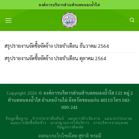
Skip
องค์การบริหารส่วนตำบลหนองน้ำใส
to
content
สรุปรายงานจัดซื้อจัดจ้าง ประจำเดือน ธันวาคม 2564
สรุปรายงานจัดซื้อจัดจ้าง ประจำเดือน ตุลาคม 2564
Copyright 2026 ©
องค์การบริหารส่วนตำบลหนองน้ำใส 121 หมู่ 2
ตำบลหนองน้ำใส อำเภอบ้านไผ่ จังหวัดขอนแก่น 40110 โทร 043-
000-241
ข้อมูลพื้นฐาน
ข่าวประชาสัมพันธ์
แผนการดำเนินงาน
แผนงบประมาณ
แผนการจัดซื้อจัดจ้าง
มาตรฐานการให้บริการ
การบริหารงานบุคคล
ข้อมูลการติดต่อ
ออกแบบเว็บไซต์โดย
สุชาติ พรมมี