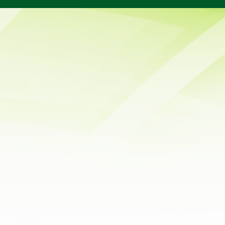
daftar panen77
agen b88 slot
situs s77 terpercaya
slot88 online
agen slot deposit pulsa
judi slot gacor online
bocoran rtp slot gacor
data togel hk hari ini
login panengg
situs slot300
link alternatif b88
daftar slot pulsa
idn poker terpercaya