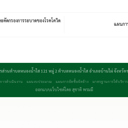
ะคัดกรองการระบาดของโรคโควิด
แผนการ
รส่วนตำบลหนองน้ำใส 121 หมู่ 2 ตำบลหนองน้ำใส อำเภอบ้านไผ่ จังหวั
การดำเนินงาน
แผนงบประมาณ
แผนการจัดซื้อจัดจ้าง
มาตรฐานการให้บริกา
ออกแบบเว็บไซต์โดย
สุชาติ พรมมี