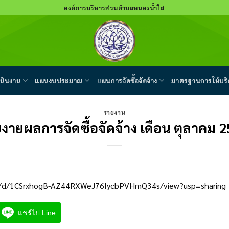
องค์การบริหารส่วนตำบลหนองน้ำใส
นินงาน
แผนงบประมาณ
แผนการจัดซื้อจัดจ้าง
มาตรฐานการให้บริ
รายงาน
งายผลการจัดซื้อจัดจ้าง เดือน ตุลาคม 
ile/d/1CSrxhogB-AZ44RXWeJ76IycbPVHmQ34s/view?usp=sharing
แชร์ไป Line