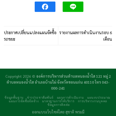
ประกาศเปลี่ยนแปลงแผนจัดซื้อ
รายงานผลการดำเนินงานรอบ 6
รถขยะ
เดือน
Copyright 2026 ©
องค์การบริหารส่วนตำบลหนองน้ำใส 121 หมู่ 2
ตำบลหนองน้ำใส อำเภอบ้านไผ่ จังหวัดขอนแก่น 40110 โทร 043-
000-241
ข้อมูลพื้นฐาน
ข่าวประชาสัมพันธ์
แผนการดำเนินงาน
แผนงบประมาณ
แผนการจัดซื้อจัดจ้าง
มาตรฐานการให้บริการ
การบริหารงานบุคคล
ข้อมูลการติดต่อ
ออกแบบเว็บไซต์โดย
สุชาติ พรมมี