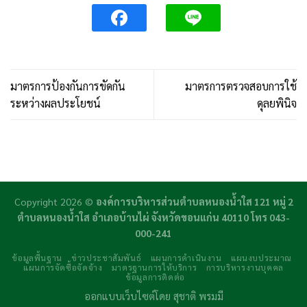
มาตรการป้องกันการขัดกัน
มาตรการตรวจสอบการใช้
ระหว่างผลประโยชน์
ดุลยพินิจ
Copyright 2026 ©
องค์การบริหารส่วนตำบลหนองน้ำใส 121 หมู่ 2
ตำบลหนองน้ำใส อำเภอบ้านไผ่ จังหวัดขอนแก่น 40110 โทร 043-
000-241
ข้อมูลพื้นฐาน
ข่าวประชาสัมพันธ์
แผนการดำเนินงาน
แผนงบประมาณ
แผนการจัดซื้อจัดจ้าง
มาตรฐานการให้บริการ
การบริหารงานบุคคล
ข้อมูลการติดต่อ
ออกแบบเว็บไซต์โดย
สุชาติ พรมมี