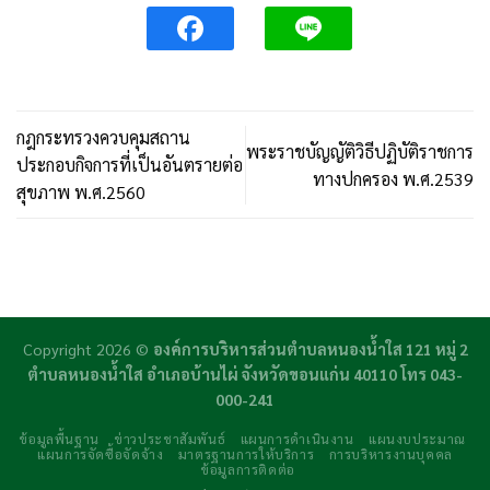
กฎกระทรวงควบคุมสถาน
พระราชบัญญัติวิธีปฏิบัติราชการ
ประกอบกิจการที่เป็นอันตรายต่อ
ทางปกครอง พ.ศ.2539
สุขภาพ พ.ศ.2560
Copyright 2026 ©
องค์การบริหารส่วนตำบลหนองน้ำใส 121 หมู่ 2
ตำบลหนองน้ำใส อำเภอบ้านไผ่ จังหวัดขอนแก่น 40110 โทร 043-
000-241
ข้อมูลพื้นฐาน
ข่าวประชาสัมพันธ์
แผนการดำเนินงาน
แผนงบประมาณ
แผนการจัดซื้อจัดจ้าง
มาตรฐานการให้บริการ
การบริหารงานบุคคล
ข้อมูลการติดต่อ