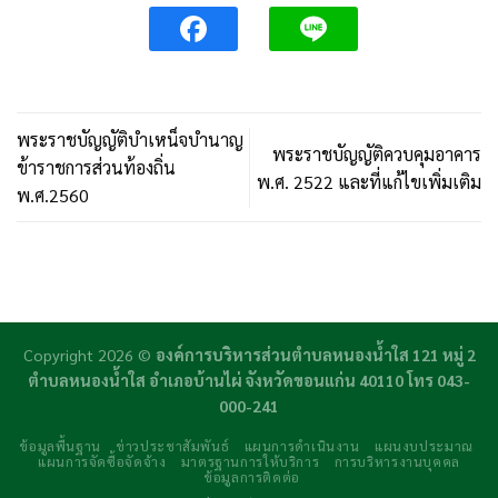
พระราชบัญญัติบำเหน็จบำนาญ
พระราชบัญญัติควบคุมอาคาร
ข้าราชการส่วนท้องถิ่น
พ.ศ. 2522 และที่แก้ไขเพิ่มเติม
พ.ศ.2560
Copyright 2026 ©
องค์การบริหารส่วนตำบลหนองน้ำใส 121 หมู่ 2
ตำบลหนองน้ำใส อำเภอบ้านไผ่ จังหวัดขอนแก่น 40110 โทร 043-
000-241
ข้อมูลพื้นฐาน
ข่าวประชาสัมพันธ์
แผนการดำเนินงาน
แผนงบประมาณ
แผนการจัดซื้อจัดจ้าง
มาตรฐานการให้บริการ
การบริหารงานบุคคล
ข้อมูลการติดต่อ