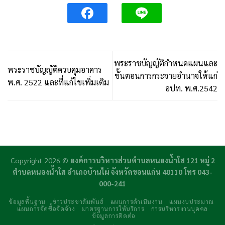
พระราชบัญญัติกำหนดแผนและ
พระราชบัญญัติควบคุมอาคาร
ขั้นตอนการกระจายอำนาจให้แก่
พ.ศ. 2522 และที่แก้ไขเพิ่มเติม
อปท. พ.ศ.2542
Copyright 2026 ©
องค์การบริหารส่วนตำบลหนองน้ำใส 121 หมู่ 2
ตำบลหนองน้ำใส อำเภอบ้านไผ่ จังหวัดขอนแก่น 40110 โทร 043-
000-241
ข้อมูลพื้นฐาน
ข่าวประชาสัมพันธ์
แผนการดำเนินงาน
แผนงบประมาณ
แผนการจัดซื้อจัดจ้าง
มาตรฐานการให้บริการ
การบริหารงานบุคคล
ข้อมูลการติดต่อ