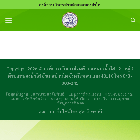
Skip
องค์การบริหารส่วนตำบลหนองน้ำใส
to
content
Copyright 2026 ©
องค์การบริหารส่วนตำบลหนองน้ำใส 121 หมู่ 2
ตำบลหนองน้ำใส อำเภอบ้านไผ่ จังหวัดขอนแก่น 40110 โทร 043-
000-241
ข้อมูลพื้นฐาน
ข่าวประชาสัมพันธ์
แผนการดำเนินงาน
แผนงบประมาณ
แผนการจัดซื้อจัดจ้าง
มาตรฐานการให้บริการ
การบริหารงานบุคคล
ข้อมูลการติดต่อ
ออกแบบเว็บไซต์โดย
สุชาติ พรมมี
daftar panen77
agen b88 slot