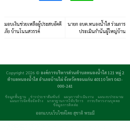
มอบเงินช่วยเหลือผู้ประสบอัคคี
นายก อบต.หนองน้ำใส ร่วมการ
ภัย บ้านโนนสวรรค์
ประเมินกำนันผู้ใหญ่บ้าน
Copyright 2026 ©
องค์การบริหารส่วนตำบลหนองน้ำใส 121 หมู่ 2
ตำบลหนองน้ำใส อำเภอบ้านไผ่ จังหวัดขอนแก่น 40110 โทร 043-
000-241
ข้อมูลพื้นฐาน
ข่าวประชาสัมพันธ์
แผนการดำเนินงาน
แผนงบประมาณ
แผนการจัดซื้อจัดจ้าง
มาตรฐานการให้บริการ
การบริหารงานบุคคล
ข้อมูลการติดต่อ
ออกแบบเว็บไซต์โดย
สุชาติ พรมมี
daftar panen77