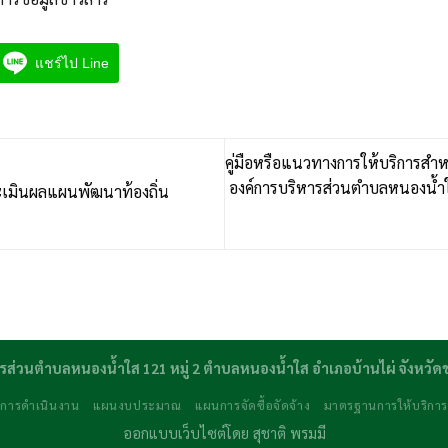
แชร์ไป Line
คู่มือหรือแนวทางการให้บริการสำหรั
องค์การบริหารส่วนตำบลหนองน้ำใ
มินผลแผนพัฒนาท้องถิ่น
รส่วนตำบลหนองน้ำใส 121 หมู่ 2 ตำบลหนองน้ำใส อำเภอบ้านไผ่ จังหวั
การดำเนินงาน
แผนงบประมาณ
แผนการจัดซื้อจัดจ้าง
มาตรฐานการให้บริกา
ออกแบบเว็บไซต์โดย
สุชาติ พรมมี